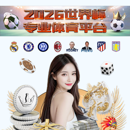
注册入口
全天更新 ·
米兰体育
赛事
实时同步
无论您身在何处，
米兰体育APP
为您带来高速、高
清、稳定的观赛体验。
下载客户端
网页端访问