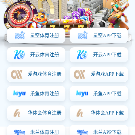
快船伦纳德右膝炎症加重，连续第
4年季后赛前遭遇报销危机